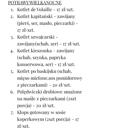
POTRAWY WIELKANOCNE
Kotlet de Volaille - 17 zł/szt.
Kotlet kapitański - zawijany 
(pierś, ser, masło, pieczarki) - 
17 zł/szt.
Kotlet szwajcarski - 
zawijany(schab, ser) - 17 zł/szt.
Kotlet kieszonka – zawijany 
(schab, szynka, papryka 
konserwowa, ser) - 17 zł/szt.
Kotlet po baskijsku (schab, 
mięso mielone,sos pomidorowy 
z pieczarkami) – 20 zł/szt.
Polędwiczki drobiowe smażone 
na maśle z pieczarkami (2szt 
porcja) - 20 zł/szt.
Klops gotowany w sosie 
koperkowym (2szt porcja) – 17 
zł/szt.