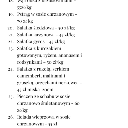
Wątróbka z brzoskwiniami - 
55zł/kg
Pstrąg w sosie chrzanowym - 
70 zł kg
Sałatka śledziowa - 50 zł/kg
Sałatka jarzynowa - 45 zł/kg
Sałatka gyros - 45 zł/kg
Sałatka z kurczakiem 
gotowanym, ryżem, ananasem i 
rodzynkami – 50 zł/kg
Sałatka z rukolą, serkiem 
camembert, malinami i 
gruszką, orzechami nerkowca - 
45 zł miska  20cm
Pieczeń ze schabu w sosie 
chrzanowo śmietanowym - 60 
zł/kg
Rolada wieprzowa w sosie 
chrzanowym - 55 zł