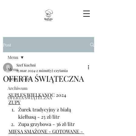
Post
Menu
Szef Kuchni
Menu
13 mar 2024
2 minut(y) czytania
OFERTA ŚWIĄTECZNA
Menu na dziś
Archiwum
SUPLES WIELKANOC 2024
OFERTA ŚWIĄTECZNA
ZUPY
Żurek tradycyjny z białą 
kiełbasą - 25 zł/litr
Zupa grzybowa - 36 zł/litr
MIĘSA SMAŻONE - GOTOWANE - 