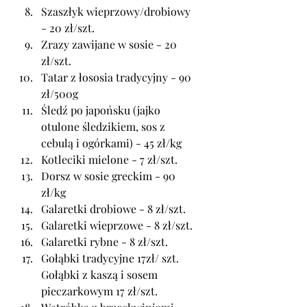
Szaszłyk wieprzowy/drobiowy 
- 20 zł/szt.
Zrazy zawijane w sosie - 20 
zł/szt.
Tatar z łososia tradycyjny - 90 
zł/500g
Śledź po japońsku (jajko 
otulone śledzikiem, sos z 
cebulą i ogórkami) - 45 zł/kg
Kotleciki mielone - 7 zł/szt.
Dorsz w sosie greckim - 90 
zł/kg
Galaretki drobiowe - 8 zł/szt.
Galaretki wieprzowe - 8 zł/szt.
Galaretki rybne - 8 zł/szt.
Gołąbki tradycyjne 17zł/ szt.  
Gołąbki z kaszą i sosem 
pieczarkowym 17 zł/szt.