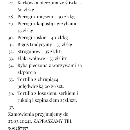
Karkówka pieczona ze śliwką - 
60 zł/kg
Pierogi z mięsem - 40 zł/kg
Pierogi z kapustą i grzybami - 
45 zł/kg
Pierogi ruskie - 40 zł/kg
Bigos tradycyjny - 35 zł/kg
Strogonow - 35 zł/litr
Flaki wołowe - 35 zł/litr
Ryba pieczona z warzywami 20 
zł/porcja
Tortilla z chrupiącą 
polędwiczką 20 zł/szt.
Tortilla z łososiem, serkiem i 
rukolą i szpinakiem 25zł/szt.
Zamówienia przyjmujemy do 
27.03.2024r. ZAPRASZAMY TEL 
509287357 