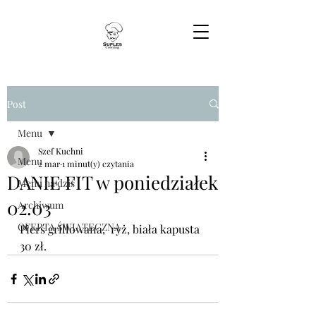
Post
Menu
Szef Kuchni
Menu
2 mar
1 minut(y) czytania
DANIE FIT w poniedziałek
Menu na dziś
02.03
Archiwum
OFERTA ŚWIĄTECZNA
Pierś grillowana,  ryż, biała kapusta 
30 zł.