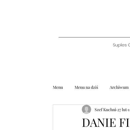
Suples 
Menu
Menu na dziś
Archiwum
Szef Kuchni
27 lut
1
DANIE FI