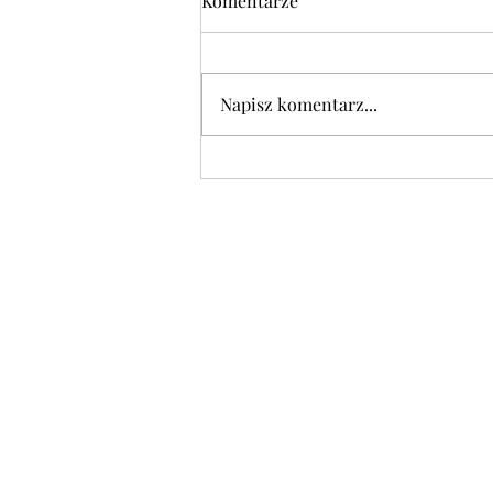
Komentarze
Napisz komentarz...
POLECAMY w czwartek
06.08.