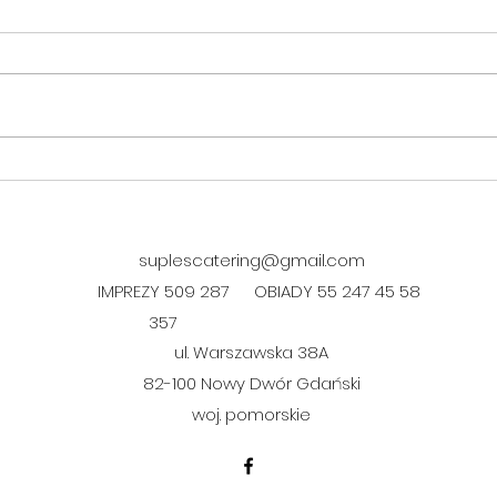
DANIE FIT w czwartek 06.08.
DANI
06.0
suplescatering@gmail.com
IMPREZY 509 287
OBIADY 55 247 45 58
357
ul. Warszawska 38A
​82-100 Nowy Dwór Gdański
woj. pomorskie