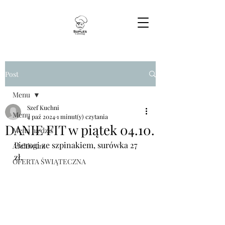
Post
Menu
Szef Kuchni
Menu
4 paź 2024
1 minut(y) czytania
DANIE FIT w piątek 04.10.
Menu na dziś
Pierogi ze szpinakiem, surówka 27 
Archiwum
zł.
OFERTA ŚWIĄTECZNA