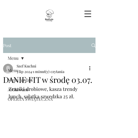
Post
Menu
Szef Kuchni
Menu
3 lip 2024
1 minut(y) czytania
DANIE FIT w środę 03.07.
Menu na dziś
Zraziki drobiowe, kasza trendy 
Archiwum
lunch, sałatka szwedzka 25 zł.
OFERTA ŚWIĄTECZNA