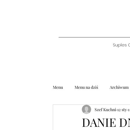
Suples 
Menu
Menu na dziś
Archiwum
Szef Kuchni
12 sty
1
DANIE DN