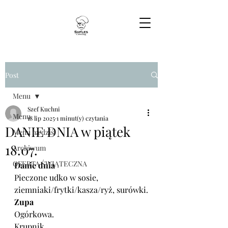
Post
Menu
Szef Kuchni
Menu
18 lip 2025
1 minut(y) czytania
DANIE DNIA w piątek
Menu na dziś
18.07.
Archiwum
OFERTA ŚWIĄTECZNA
Danie dnia
Pieczone udko w sosie, 
ziemniaki/frytki/kasza/ryż, surówki.
Zupa
Ogórkowa.
Krupnik.