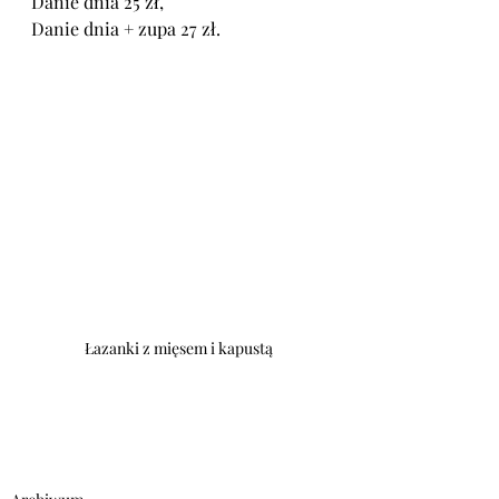
Danie dnia 25 zł,
Danie dnia + zupa 27 zł.
Łazanki z mięsem i kapustą