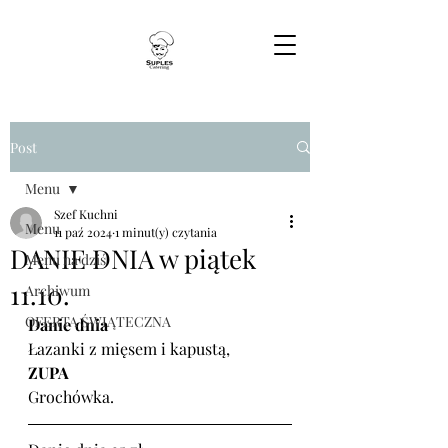
Post
Menu
Szef Kuchni
Menu
11 paź 2024
1 minut(y) czytania
DANIE DNIA w piątek
Menu na dziś
11.10.
Archiwum
OFERTA ŚWIĄTECZNA
Danie dnia
Łazanki z mięsem i kapustą,
ZUPA
Grochówka.