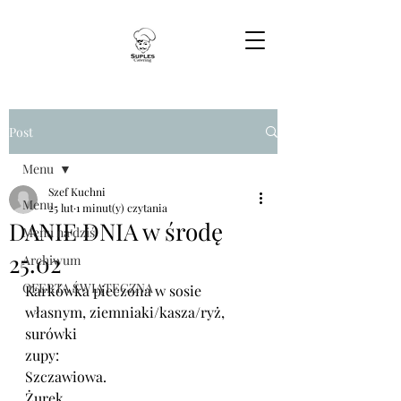
Post
Menu
Szef Kuchni
Menu
25 lut
1 minut(y) czytania
DANIE DNIA w środę
Menu na dziś
25.02
Archiwum
OFERTA ŚWIĄTECZNA
Karkówka pieczona w sosie 
własnym, ziemniaki/kasza/ryż, 
surówki 
zupy:
Szczawiowa.
Żurek.