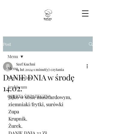
Post
Menu
Szef Kuchni
Menu
14 lut 2024
1 minut(y) czytania
DANIE DNIA w środę
Menu na dziś
14.02.
Archiwum
OFERTA ŚWIĄTECZNA
Jajko w sosie musztardowym, 
ziemniaki/frytki, surówki
Zupa 
Krupnik.
Żurek.
DANIE DNIA 23 ZŁ.